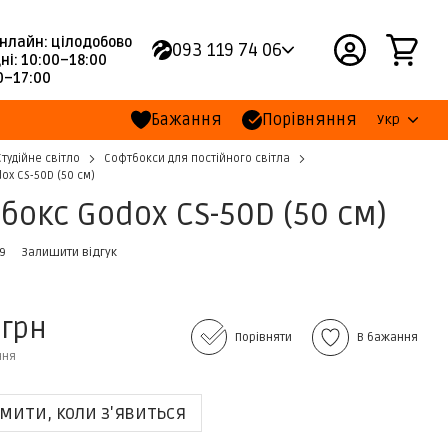
нлайн: цілодобово
093 119 74 06
ні: 10:00–18:00
00–17:00
Бажання
Порівняння
Укр
Студійне світло
Софтбокси для постійного світла
ox CS-50D (50 cм)
бокс Godox CS-50D (50 cм)
49
Залишити відгук
 грн
Порівняти
В бажання
ння
мити, коли з'явиться