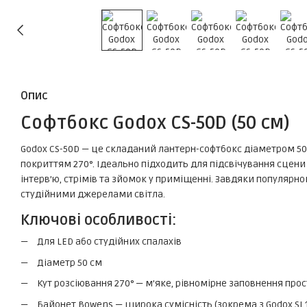
Опис
Софтбокс Godox CS-50D (50 см)
Godox CS-50D — це складаний лантерн-софтбокс діаметром 50 
покриттям 270°. Ідеально підходить для підсвічування сцени “
інтерв’ю, стрімів та зйомок у приміщенні. Завдяки популярн
студійними джерелами світла.
Ключові особливості:
Для LED або студійних спалахів
Діаметр 50 см
Кут розсіювання 270° — м’яке, рівномірне заповнення про
Байонет Bowens — широка сумісність (зокрема з Godox SL1