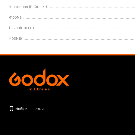
Кріплення (байонет)
Форма
Наявність сот
Розмір
Мобільна версія