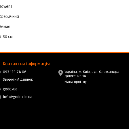
Bowens
Сферичний
Немає
ø: 50 cм
Контактна інформація
093 119 74 06
Україна, м. Київ, вул. Олександра
Довженка 14
Зворотній дзвінок
Мапа проїзду
godoxua
info@godox.in.ua