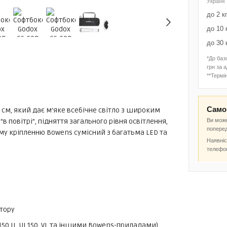
Україні
до 2 к
до 10 
до 30 
*До баз
грн за 
**Термін
Самов
см, який дає м’яке всебічне світло з широким
Ви може
в повітрі”, підняття загального рівня освітлення,
попере
ому кріпленню Bowens сумісний з багатьма LED та
Наявніс
телефо
стору
50 II, UL150, VL та іншими Bowens-приладами)