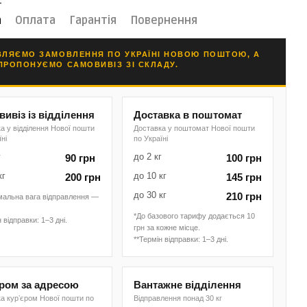
а
Оплата
Гарантія
Повернення
ВЛЯЄМО ЗАМОВЛЕННЯ ПО УКРАЇНІ НОВОЮ ПОШТОЮ, А
ПРОПОНУЄМО САМОВИВІЗ ЗІ СКЛАДУ.
ивіз із відділення
Доставка в поштомат
а у відділення Нової пошти
Доставка у поштомат Нової пошти
їні
по Україні
г
до 2 кг
90 грн
100 грн
кг
до 10 кг
200 грн
145 грн
до 30 кг
210 грн
мальна вага відправлення —
.
*До базового тарифу додається 10
 відправки: 1–3 дні.
грн за кожне місце.
**Термін відправки: 1–3 дні.
єром за адресою
Вантажне відділення
а курʼєром Нової пошти по
Відправлення понад 30 кг