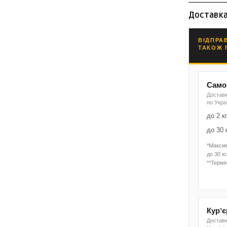
Доставк
ВІДПРА
ТАКОЖ 
Самов
Доставк
по Укра
до 2 к
до 30 
*Макси
до 30 кг
**Термін
Курʼ
Доставк