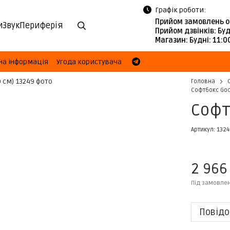
Графік роботи:
Прийом замовлень о
и
Звук
Периферія
Прийом дзвінків:
Буд
Магазин:
Будні: 11:
на інформація
Угода користувача
Головна
Софтбокс God
Софт
Артикул: 132
2 966
Під замовле
Повідо