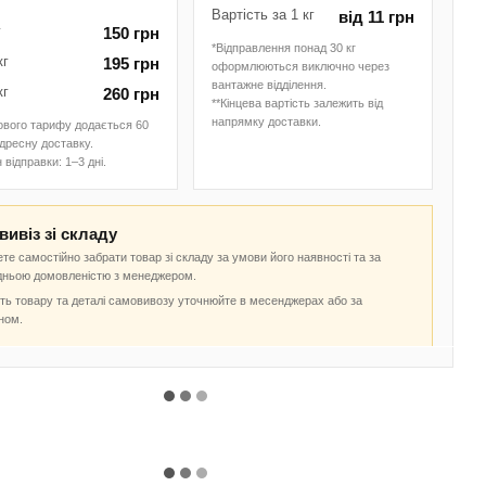
Вартість за 1 кг
від 11 грн
г
150 грн
*Відправлення понад 30 кг
кг
195 грн
оформлюються виключно через
вантажне відділення.
кг
260 грн
**Кінцева вартість залежить від
напрямку доставки.
ового тарифу додається 60
адресну доставку.
 відправки: 1–3 дні.
ивіз зі складу
те самостійно забрати товар зі складу за умови його наявності та за
дньою домовленістю з менеджером.
ть товару та деталі самовивозу уточнюйте в месенджерах або за
ном.