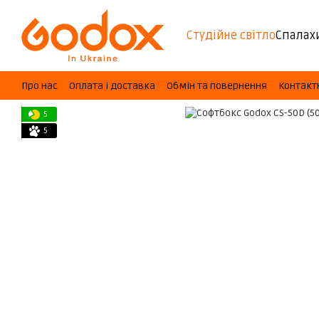
Перейти до основного контенту
Студійне світло
Спалах
Про нас
Оплата і доставка
Обмін та повернення
Контакт
5
5