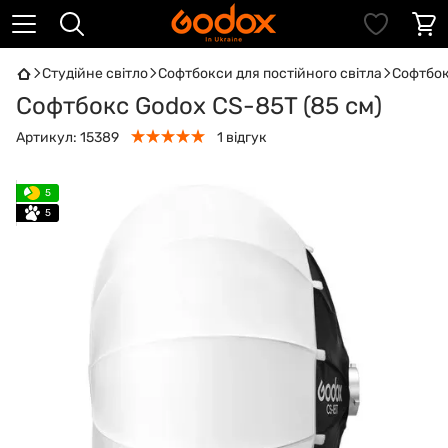
Студійне світло
Софтбокси для постійного світла
Софтбок
Софтбокс Godox CS-85T (85 см)
Артикул:
15389
1 відгук
5
5