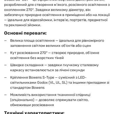
розроблений для створення м’якого, розсіяного освітлення з
охопленням 270°. Завдяки великому діаметру, він
забезпечує природне освітлення в приміщенні або на локації
— ідеальне для відеозйомки, інтерв’ю, портретів, предметної
та рекламної зйомки.
Основні переваги:
Велика площа освітлення — ідеальна для рівномірного
заповнення світлом великих об’єктів або сцен
Кут розсіювання 270° — створює природне, об’ємне
освітлення без жорстких тіней
Швидке складання — завдяки гнучкому сталевому
каркасу встановлюється за лічені секунди
Кріплення Bowens S-Type — сумісний з LED-
світильниками Godox (VL, UL, SL) та іншими приладами зі
стандартом Bowens
Можливість використання тканинної спідниці
(опціонально) — дозволяє спрямувати світло,
обмеживши розсіювання
Технічні характеристики: