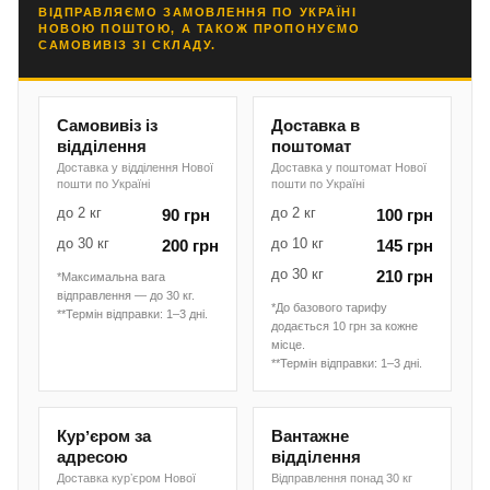
ВІДПРАВЛЯЄМО ЗАМОВЛЕННЯ ПО УКРАЇНІ
НОВОЮ ПОШТОЮ, А ТАКОЖ ПРОПОНУЄМО
САМОВИВІЗ ЗІ СКЛАДУ.
Самовивіз із
Доставка в
відділення
поштомат
Доставка у відділення Нової
Доставка у поштомат Нової
пошти по Україні
пошти по Україні
до 2 кг
до 2 кг
90 грн
100 грн
до 30 кг
до 10 кг
200 грн
145 грн
до 30 кг
210 грн
*Максимальна вага
відправлення — до 30 кг.
*До базового тарифу
**Термін відправки: 1–3 дні.
додається 10 грн за кожне
місце.
**Термін відправки: 1–3 дні.
Курʼєром за
Вантажне
адресою
відділення
Доставка курʼєром Нової
Відправлення понад 30 кг