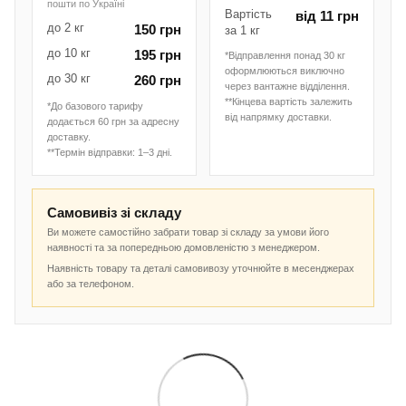
пошти по Україні
Вартість
від 11 грн
до 2 кг
150 грн
за 1 кг
до 10 кг
195 грн
*Відправлення понад 30 кг
оформлюються виключно
до 30 кг
260 грн
через вантажне відділення.
**Кінцева вартість залежить
*До базового тарифу
від напрямку доставки.
додається 60 грн за адресну
доставку.
**Термін відправки: 1–3 дні.
Самовивіз зі складу
Ви можете самостійно забрати товар зі складу за умови його
наявності та за попередньою домовленістю з менеджером.
Наявність товару та деталі самовивозу уточнюйте в месенджерах
або за телефоном.