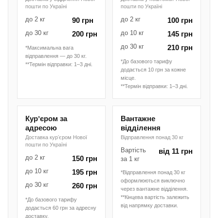
пошти по Україні
пошти по Україні
до 2 кг
до 2 кг
90 грн
100 грн
до 30 кг
до 10 кг
200 грн
145 грн
до 30 кг
210 грн
*Максимальна вага
відправлення — до 30 кг.
*До базового тарифу
**Термін відправки: 1–3 дні.
додається 10 грн за кожне
місце.
**Термін відправки: 1–3 дні.
Курʼєром за
Вантажне
адресою
відділення
Доставка курʼєром Нової
Відправлення понад 30 кг
пошти по Україні
Вартість
від 11 грн
до 2 кг
150 грн
за 1 кг
до 10 кг
195 грн
*Відправлення понад 30 кг
оформлюються виключно
до 30 кг
260 грн
через вантажне відділення.
**Кінцева вартість залежить
*До базового тарифу
від напрямку доставки.
додається 60 грн за адресну
доставку.