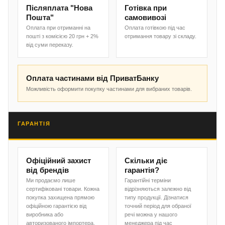
Післяплата "Нова
Готівка при
Пошта"
самовивозі
Оплата при отриманні на
Оплата готівкою під час
пошті з комісією 20 грн + 2%
отримання товару зі складу.
від суми переказу.
Оплата частинами від ПриватБанку
Можливість оформити покупку частинами для вибраних товарів.
ГАРАНТІЯ
Офіційний захист
Скільки діє
від брендів
гарантія?
Ми продаємо лише
Гарантійні терміни
сертифіковані товари. Кожна
відрізняються залежно від
покупка захищена прямою
типу продукції. Дізнатися
офіційною гарантією від
точний період для обраної
виробника або
речі можна у нашого
авторизованого імпортера.
менеджера під час