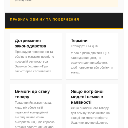
ПРАВИЛА ОБМІНУ ТА ПОВЕРНЕННЯ
Дотримання
Терміни
законодавства
Стандартні 14 днів
Процедури повернення та
У вас є рівно два тижні (14
обміну в магазині повністю
календарних днів, не
прозорі й регулюються
рахуючи дня придбання),
Законом України «Про
щоб повернути або обміняти
захист прав споживачів».
товар.
Вимоги до стану
Якщо потрібної
товару
моделі немає в
наявності
Товар приймаєтья назад,
якщо він зберіг свій
Якщо аналогічного товару
первісний комерційний
для обміну зараз немає на
вигляд: немає ознак
складі, ви можете обрати
використання, ціла коробка,
будь-яке зручне рішення.
а також додається чек або