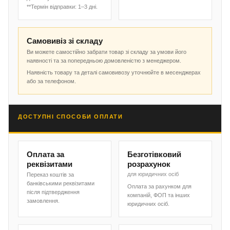
**Термін відправки: 1–3 дні.
Самовивіз зі складу
Ви можете самостійно забрати товар зі складу за умови його
наявності та за попередньою домовленістю з менеджером.
Наявність товару та деталі самовивозу уточнюйте в месенджерах
або за телефоном.
ДОСТУПНІ СПОСОБИ ОПЛАТИ
Оплата за
Безготівковий
реквізитами
розрахунок
для юридичних осіб
Переказ коштів за
банківськими реквізитами
Оплата за рахунком для
після підтвердження
компаній, ФОП та інших
замовлення.
юридичних осіб.