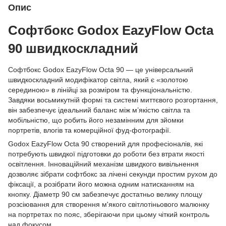
Опис
Софтбокс Godox EazyFlow Octa
90 швидкоскладний
Софтбокс Godox EazyFlow Octa 90 — це універсальний
швидкоскладний модифікатор світла, який є «золотою
серединою» в лінійці за розміром та функціональністю.
Завдяки восьмикутній формі та системі миттєвого розгортання,
він забезпечує ідеальний баланс між м’якістю світла та
мобільністю, що робить його незамінним для зйомки
портретів, влогів та комерційної фуд-фотографії.
Godox EazyFlow Octa 90 створений для професіоналів, які
потребують швидкої підготовки до роботи без втрати якості
освітлення. Інноваційний механізм швидкого вивільнення
дозволяє зібрати софтбокс за лічені секунди простим рухом до
фіксації, а розібрати його можна одним натисканням на
кнопку. Діаметр 90 см забезпечує достатньо велику площу
розсіювання для створення м'якого світлотіньового малюнку
на портретах по пояс, зберігаючи при цьому чіткий контроль
над фокусом.