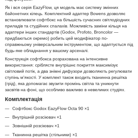
Як і вся серія EazyFlow, ця модель має систему змінних
байонетних кілець. Комплектний адаптер Bowens дозволяє
встановлювати софтбокс на більшість сучасних світлодіодних
приладів та студійних спалахів. Можливість заміни кільця на
адаптери інших стандартів (Godox, Profoto, Broncolor —
придбаються окремо) робить цей модифікатор по-
справжньому універсальним інструментом, що адаптується під
будь-яке обладнання у вашому арсеналі.
Конструкція софтбокса розрахована на інтенсивне
використання: сріблясте внутрішнє покриття максимізує
світловий потік, а два знімні дифузори дозволяють регулювати
ступінь м'якості. У комплект також входить тканинна решітка
(грід), яка допомагає звузити промінь світла та уникнути
засвітів на фоні, що особливо важливо в невеликих студіях.
Комплектація
Софтбокс Godox EazyFlow Octa 90 ×1
Внутрішній розсіювач ×1
Зовнішній розсіювач ×1
Тканинна решітка (стільники) ×1