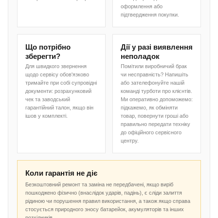
оформлення або
підтвердження покупки.
Що потрібно
Дії у разі виявлення
зберегти?
неполадок
Для швидкого звернення
Помітили виробничий брак
щодо сервісу обов'язково
чи несправність? Напишіть
тримайте при собі супровідні
або зателефонуйте нашій
документи: розрахунковий
команді турботи про клієнтів.
чек та заводський
Ми оперативно допоможемо:
гарантійний талон, якщо він
підкажемо, як обміняти
ішов у комплекті.
товар, повернути гроші або
правильно передати техніку
до офіційного сервісного
центру.
Коли гарантія не діє
Безкоштовний ремонт та заміна не передбачені, якщо виріб
пошкоджено фізично (внаслідок ударів, падінь), є сліди залиття
рідиною чи порушення правил використання, а також якщо справа
стосується природного зносу батарейок, акумуляторів та інших
розхідників.