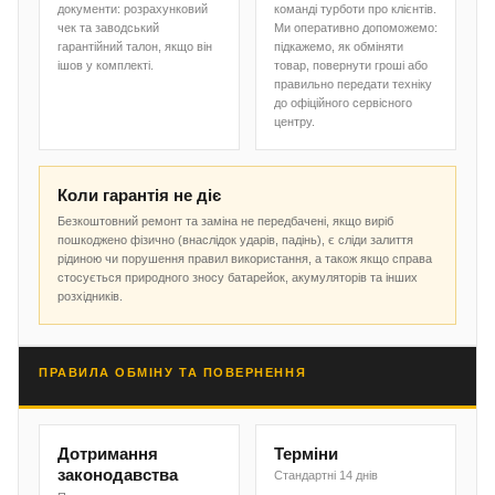
документи: розрахунковий
команді турботи про клієнтів.
чек та заводський
Ми оперативно допоможемо:
гарантійний талон, якщо він
підкажемо, як обміняти
ішов у комплекті.
товар, повернути гроші або
правильно передати техніку
до офіційного сервісного
центру.
Коли гарантія не діє
Безкоштовний ремонт та заміна не передбачені, якщо виріб
пошкоджено фізично (внаслідок ударів, падінь), є сліди залиття
рідиною чи порушення правил використання, а також якщо справа
стосується природного зносу батарейок, акумуляторів та інших
розхідників.
ПРАВИЛА ОБМІНУ ТА ПОВЕРНЕННЯ
Дотримання
Терміни
законодавства
Стандартні 14 днів