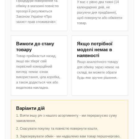
Процедури повернення та
У вас є рівно два тижні (14
обміну в магазині повністю
календарних днів, не
прозорі й регулюються
рахуючи дня придбання),
Законом України «Про
щоб повернути або обміняти
захист прав споживачів».
товар.
Вимоги до стану
Якщо потрібної
товару
моделі немає в
наявності
Товар приймаєтья назад,
якщо він зберіг свій
Якщо аналогічного товару
первісний комерційний
для обміну зараз немає на
вигляд: немає ознак
складі, ви можете обрати
використання, ціла коробка,
будь-яке зручне рішення.
а також додається чек або
видаткова накладна.
Варіанти дій
1. Взяти іншу річ з нашого асортименту - ми перерахуємо суму
замовлення.
2. Скасувати покупку та повністю повернути кошти.
3. Зарезервувати обмін - ми надішлемо вам товар першочергово,