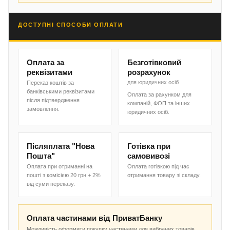
ДОСТУПНІ СПОСОБИ ОПЛАТИ
Оплата за
Безготівковий
реквізитами
розрахунок
для юридичних осіб
Переказ коштів за
банківськими реквізитами
Оплата за рахунком для
після підтвердження
компаній, ФОП та інших
замовлення.
юридичних осіб.
Післяплата "Нова
Готівка при
Пошта"
самовивозі
Оплата при отриманні на
Оплата готівкою під час
пошті з комісією 20 грн + 2%
отримання товару зі складу.
від суми переказу.
Оплата частинами від ПриватБанку
Можливість оформити покупку частинами для вибраних товарів.