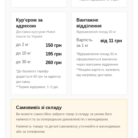
Курʼєром за
Вантажне
адресою
відділення
Доставка курʼєром Нової
Відправлення понад 30 кг
пошти по Україні
Вартість
від 11 грн
до 2 кг
150 грн
за 1 кг
до 10 кг
195 грн
*Відправлення понад 30 кг
оформлюються виключно
до 30 кг
260 грн
через вантажне відділення.
**Кінцева вартість залежить
*До базового тарифу
від напрямку доставки.
додається 60 грн за адресну
доставку.
**Термін відправки: 1–3 дні.
Самовивіз зі складу
Ви можете самостійно забрати товар зі складу за умови його
наявності та за попередньою домовленістю з менеджером.
Наявність товару та деталі самовивозу уточнюйте в месенджерах
або за телефоном.