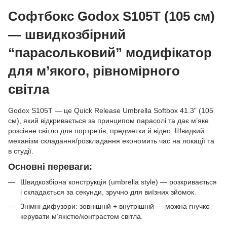
Софтбокс Godox S105T (105 см)
— швидкозбірний
“парасольковий” модифікатор
для м’якого, рівномірного
світла
Godox S105T — це Quick Release Umbrella Softbox 41.3" (105
см), який відкривається за принципом парасолі та дає м’яке
розсіяне світло для портретів, предметки й відео. Швидкий
механізм складання/розкладання економить час на локації та
в студії.
Основні переваги:
Швидкозбірна конструкція (umbrella style) — розкривається
і складається за секунди, зручно для виїзних зйомок.
Знімні дифузори: зовнішній + внутрішній — можна гнучко
керувати м’якістю/контрастом світла.