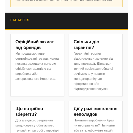
ГАРАНТІЯ
Офіційний захист
Скільки діє
від брендів
гарантія?
Ми продаємо лише
Гарантійні терміни
сертифіковані товари. Кожна
відрізняються залежно від
покупка захищена прямою
типу продукції. Дізнатися
офіційною гарантією від
точний період для обраної
виробника або
речі можна у нашого
авторизованого імпортера.
менеджера під час
оформлення або
підтвердження покупки.
Що потрібно
Дії у разі виявлення
зберегти?
неполадок
Для швидкого звернення
Помітили виробничий брак
щодо сервісу обов'язково
чи несправність? Напишіть
тримайте при собі супровідні
або зателефонуйте нашій