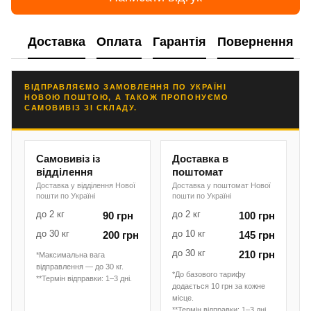
Доставка
Оплата
Гарантія
Повернення
ВІДПРАВЛЯЄМО ЗАМОВЛЕННЯ ПО УКРАЇНІ
НОВОЮ ПОШТОЮ, А ТАКОЖ ПРОПОНУЄМО
САМОВИВІЗ ЗІ СКЛАДУ.
Самовивіз із
Доставка в
відділення
поштомат
Доставка у відділення Нової
Доставка у поштомат Нової
пошти по Україні
пошти по Україні
до 2 кг
до 2 кг
90 грн
100 грн
до 30 кг
до 10 кг
200 грн
145 грн
до 30 кг
210 грн
*Максимальна вага
відправлення — до 30 кг.
*До базового тарифу
**Термін відправки: 1–3 дні.
додається 10 грн за кожне
місце.
**Термін відправки: 1–3 дні.