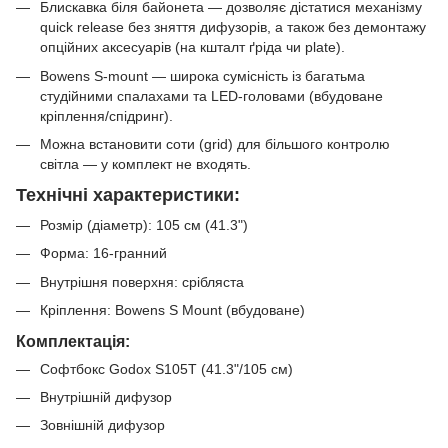
Блискавка біля байонета — дозволяє дістатися механізму
quick release без зняття дифузорів, а також без демонтажу
опційних аксесуарів (на кшталт ґріда чи plate).
Bowens S-mount — широка сумісність із багатьма
студійними спалахами та LED-головами (вбудоване
кріплення/спідринг).
Можна встановити соти (grid) для більшого контролю
світла — у комплект не входять.
Технічні характеристики:
Розмір (діаметр): 105 см (41.3")
Форма: 16-гранний
Внутрішня поверхня: срібляста
Кріплення: Bowens S Mount (вбудоване)
Комплектація:
Софтбокс Godox S105T (41.3"/105 см)
Внутрішній дифузор
Зовнішній дифузор