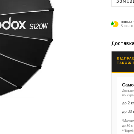
Замов
ОПЛАТА
5 плате
Доставк
ВІДПРА
ТАКОЖ 
Самов
Доставк
по Укра
до 2 к
до 30 
*Макси
до 30 кг
**Термін