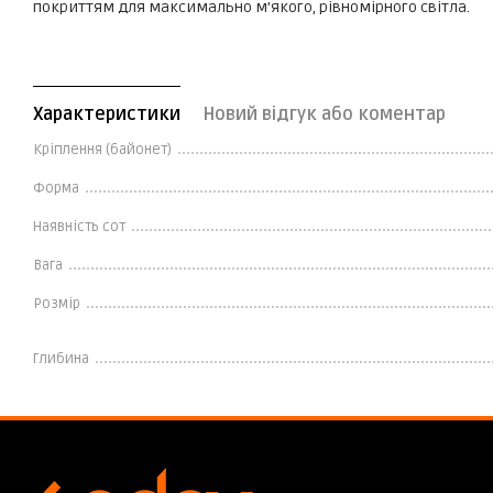
покриттям для максимально м’якого, рівномірного світла.
Характеристики
Новий відгук або коментар
Кріплення (байонет)
Форма
Наявність сот
Вага
Розмір
Глибина