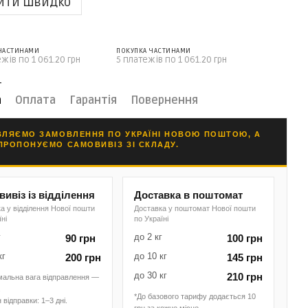
ити швидко
 ЧАСТИНАМИ
ПОКУПКА ЧАСТИНАМИ
жів по 1 061.20 грн
5 платежів по 1 061.20 грн
а
Оплата
Гарантія
Повернення
ВЛЯЄМО ЗАМОВЛЕННЯ ПО УКРАЇНІ НОВОЮ ПОШТОЮ, А
ПРОПОНУЄМО САМОВИВІЗ ЗІ СКЛАДУ.
ивіз із відділення
Доставка в поштомат
а у відділення Нової пошти
Доставка у поштомат Нової пошти
їні
по Україні
г
до 2 кг
90 грн
100 грн
кг
до 10 кг
200 грн
145 грн
до 30 кг
210 грн
мальна вага відправлення —
.
*До базового тарифу додається 10
 відправки: 1–3 дні.