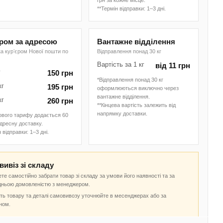
грн за кожне місце.
**Термін відправки: 1–3 дні.
єром за адресою
Вантажне відділення
а курʼєром Нової пошти по
Відправлення понад 30 кг
Вартість за 1 кг
від 11 грн
г
150 грн
*Відправлення понад 30 кг
кг
195 грн
оформлюються виключно через
вантажне відділення.
кг
260 грн
**Кінцева вартість залежить від
напрямку доставки.
ового тарифу додається 60
адресну доставку.
 відправки: 1–3 дні.
ивіз зі складу
те самостійно забрати товар зі складу за умови його наявності та за
дньою домовленістю з менеджером.
ть товару та деталі самовивозу уточнюйте в месенджерах або за
ном.