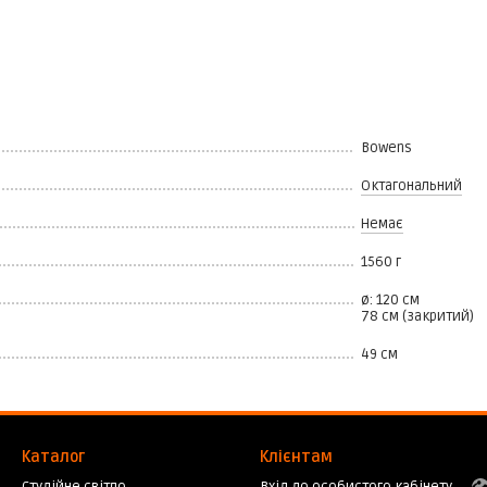
Bowens
Октагональний
Немає
1560 г
ø: 120 см
78 см (закритий)
49 см
Каталог
Клієнтам