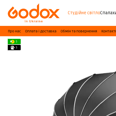
Перейти до основного контенту
Студійне світло
Спалах
Про нас
Оплата і доставка
Обмін та повернення
Контакт
5
5