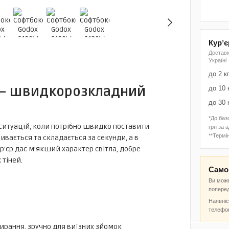
Курʼ
Доставк
Україні
до 2 к
) — швидкорозкладний
до 10 
до 30 
*До баз
 ситуацій, коли потрібно швидко поставити
грн за 
**Термін
ривається та складається за секунди, а в
р’єр дає м’якший характер світла, добре
 тіней.
Самов
Ви може
попере
Наявніс
телефо
рання, зручно для виїзних зйомок