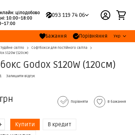
нлайн: цілодобово
093 119 74 06
ні: 10:00–18:00
00–17:00
Бажання
Порівняння
Укр
Студійне світло
Софтбокси для постійного світла
ox S120W (120cм)
бокс Godox S120W (120cм)
1
Залишити відгук
 грн
Порівняти
В бажання
Купити
В кредит