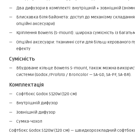
Два дифузори в комплекті: внутрішній + зовнішній (знімні
Блискавка біля байонета: доступ до механізму складання 
опційні аксесуари)
Кріплення Bowens (S-mount): широка сумісність із багат
Опційні аксесуари: тканинні соти для більш керованого п
ефекту
Сумісність
Вбудоване кільце Bowens S-mount, також можна викорис
системи (Godox /Profoto / Broncolor — SA-GD, SA-PF, SA-BR).
Комплектація
Софтбокс Godox S120W (120 см)
Внутрішній дифузор
Зовнішній дифузор
Сумка-чохол
Софтбокс Godox S120W (120 см) — швидкорозкладний софтбокс