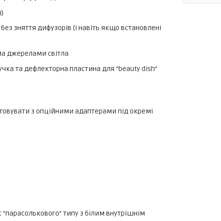
)
без зняття дифузорів (і навіть якщо встановлені
ьма джерелами світла
учка та дефлекторна пластина для “beauty dish”
товувати з опційними адаптерами під окремі
 “парасолькового” типу з білим внутрішнім