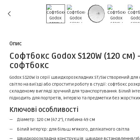
Опис
Софтбокс Godox S120W (120 см
софтбокс
Godox S120W із серії швидкорозкладних ST/SW створений для
світло на виїзді або спростити роботу в студії: софтбокс розк
складеному вигляді зручний для транспортування. Білий інте
підходить для портретів, інтерв’ю та предметки без жорстких
Ключові особливості
Діаметр: 120 см (47.2"), глибина 49 см
Білий інтер’єр: для більш м’якого, делікатного світла
Швидкорозкладна конструкція: швидке встановлення/зби