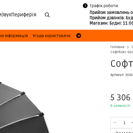
Графік роботи:
Прийом замовлень о
и
Звук
Периферія
Прийом дзвінків:
Буд
Магазин:
Будні: 11:
на інформація
Угода користувача
Головна
Софтбокс God
Софт
Артикул: 1645
5 306
В наявності