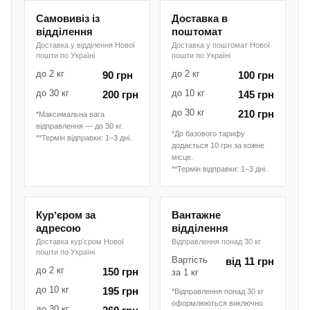
Самовивіз із
Доставка в
відділення
поштомат
Доставка у відділення Нової
Доставка у поштомат Нової
пошти по Україні
пошти по Україні
до 2 кг
до 2 кг
90 грн
100 грн
до 30 кг
до 10 кг
200 грн
145 грн
до 30 кг
210 грн
*Максимальна вага
відправлення — до 30 кг.
*До базового тарифу
**Термін відправки: 1–3 дні.
додається 10 грн за кожне
місце.
**Термін відправки: 1–3 дні.
Курʼєром за
Вантажне
адресою
відділення
Доставка курʼєром Нової
Відправлення понад 30 кг
пошти по Україні
Вартість
від 11 грн
до 2 кг
150 грн
за 1 кг
до 10 кг
195 грн
*Відправлення понад 30 кг
оформлюються виключно
до 30 кг