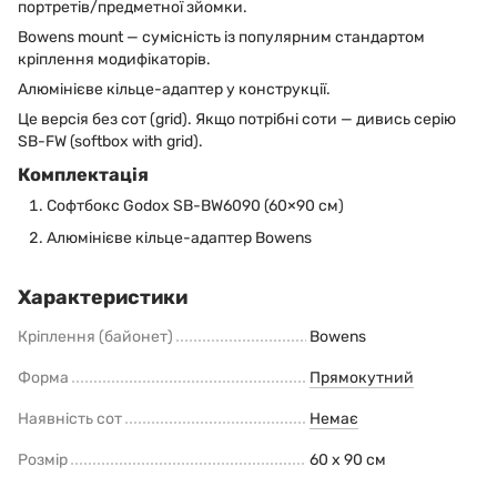
портретів/предметної зйомки.
Bowens mount — сумісність із популярним стандартом
кріплення модифікаторів.
Алюмінієве кільце-адаптер у конструкції.
Це версія без сот (grid). Якщо потрібні соти — дивись серію
SB-FW (softbox with grid).
Комплектація
Софтбокс Godox SB-BW6090 (60×90 см)
Алюмінієве кільце-адаптер Bowens
Характеристики
Кріплення (байонет)
Bowens
Форма
Прямокутний
Наявність сот
Немає
Розмір
60 х 90 см