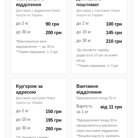
відділення
поштомат
Доставка у відділення Нової
Доставка у поштомат Нової
пошти по Україні
пошти по Україні
до 2 кг
до 2 кг
90 грн
100 грн
до 30 кг
до 10 кг
200 грн
145 грн
до 30 кг
210 грн
*Максимальна вага
відправлення — до 30 кг.
*До базового тарифу
**Термін відправки: 1–3 дні.
додається 10 грн за кожне
місце.
**Термін відправки: 1–3 дні.
Курʼєром за
Вантажне
адресою
відділення
Доставка курʼєром Нової
Відправлення понад 30 кг
пошти по Україні
Вартість
від 11 грн
до 2 кг
150 грн
за 1 кг
до 10 кг
195 грн
*Відправлення понад 30 кг
оформлюються виключно
до 30 кг
260 грн
через вантажне відділення.
**Кінцева вартість залежить
*До базового тарифу