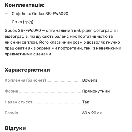
Комплектація:
Софтбокс Godox SB-FW6090
Сітка (грід)
Godox SB-FW6090 — оптимальний вибір для фотографів і
відеографів, які шукають баланс між портативністю та
якісним світлом. Його класичний розмір дозволяє гнучко
працювати як з окремими портретами, так і з невеликими
предметними сценами.
Характеристики
Кріплення (байонет)
Bowens
Форма
Прямокутний
Наявність сот
Так
Розмір
60 x 90 см
Відгуки