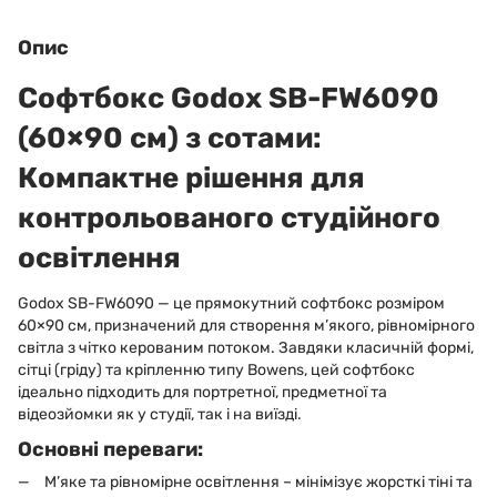
Опис
Софтбокс Godox SB-FW6090
(60×90 см) з сотами:
Компактне рішення для
контрольованого студійного
освітлення
Godox SB-FW6090 — це прямокутний софтбокс розміром
60×90 см, призначений для створення м’якого, рівномірного
світла з чітко керованим потоком. Завдяки класичній формі,
сітці (гріду) та кріпленню типу Bowens, цей софтбокс
ідеально підходить для портретної, предметної та
відеозйомки як у студії, так і на виїзді.
Основні переваги:
М’яке та рівномірне освітлення – мінімізує жорсткі тіні та