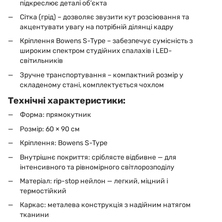
підкреслює деталі об’єкта
Сітка (грід) – дозволяє звузити кут розсіювання та
акцентувати увагу на потрібній ділянці кадру
Кріплення Bowens S-Type – забезпечує сумісність з
широким спектром студійних спалахів і LED-
світильників
Зручне транспортування – компактний розмір у
складеному стані, комплектується чохлом
Технічні характеристики:
Форма: прямокутник
Розмір: 60 × 90 см
Кріплення: Bowens S-Type
Внутрішнє покриття: сріблясте відбивне — для
інтенсивного та рівномірного світлорозподілу
Матеріал: rip-stop нейлон — легкий, міцний і
термостійкий
Каркас: металева конструкція з надійним натягом
тканини