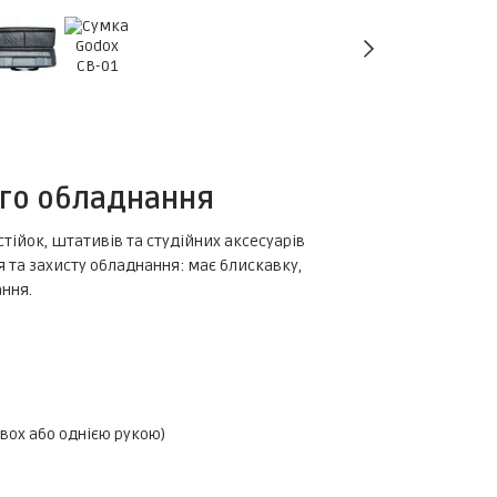
ого обладнання
тійок, штативів та студійних аксесуарів
 та захисту обладнання: має блискавку,
ання.
двох або однією рукою)