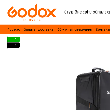
Перейти до основного контенту
Студійне світло
Спалах
Про нас
Оплата і доставка
Обмін та повернення
Контакт
5
5