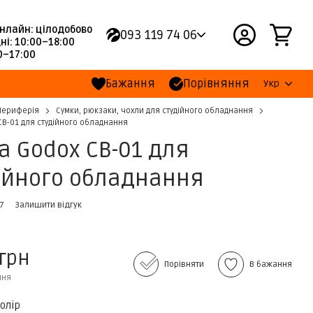
нлайн: цілодобово
093 119 74 06
ні: 10:00–18:00
00–17:00
Бажання
Порівняння
Укр
Периферія
Сумки, рюкзаки, чохли для студійного обладнання
CB-01 для студійного обладнання
а Godox CB-01 для
ійного обладнання
57
Залишити відгук
 грн
Порівняти
В бажання
ння
олір