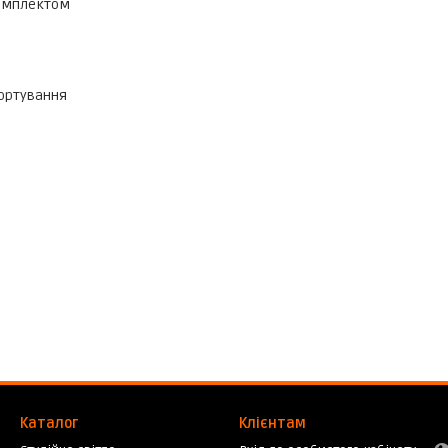
комплектом
портування
Каталог
Клієнтам