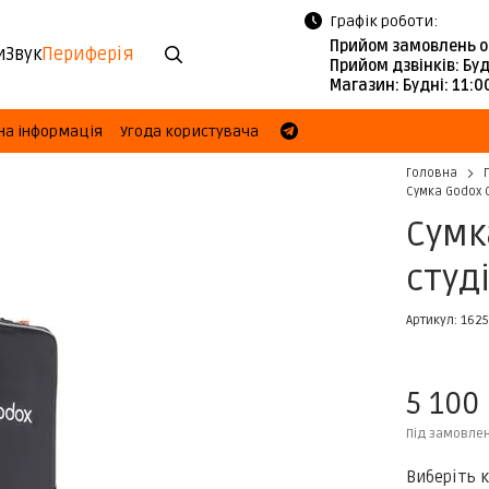
Графік роботи:
Прийом замовлень о
и
Звук
Периферія
Прийом дзвінків:
Буд
Магазин:
Будні: 11:
на інформація
Угода користувача
Головна
Сумка Godox 
Сумк
студ
Артикул: 162
5 100
Під замовле
Виберіть к