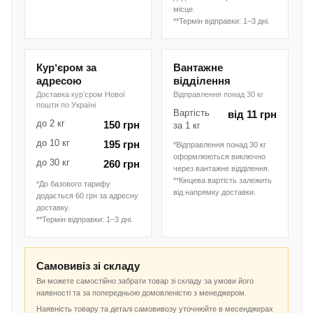
місце.
**Термін відправки: 1–3 дні.
Курʼєром за
Вантажне
адресою
відділення
Доставка курʼєром Нової
Відправлення понад 30 кг
пошти по Україні
Вартість
від 11 грн
до 2 кг
150 грн
за 1 кг
до 10 кг
195 грн
*Відправлення понад 30 кг
оформлюються виключно
до 30 кг
260 грн
через вантажне відділення.
**Кінцева вартість залежить
*До базового тарифу
від напрямку доставки.
додається 60 грн за адресну
доставку.
**Термін відправки: 1–3 дні.
Самовивіз зі складу
Ви можете самостійно забрати товар зі складу за умови його
наявності та за попередньою домовленістю з менеджером.
Наявність товару та деталі самовивозу уточнюйте в месенджерах