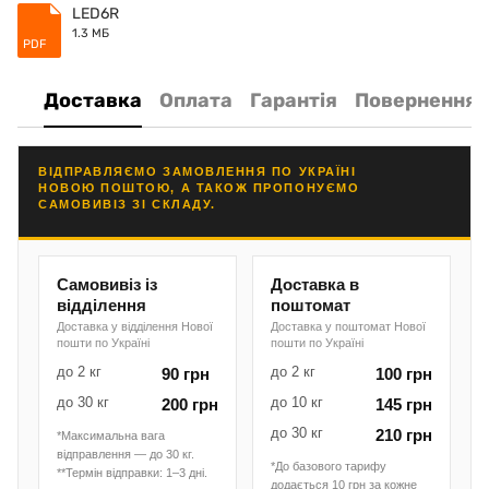
LED6R
1.3 МБ
PDF
Доставка
Оплата
Гарантія
Повернення
ВІДПРАВЛЯЄМО ЗАМОВЛЕННЯ ПО УКРАЇНІ
НОВОЮ ПОШТОЮ, А ТАКОЖ ПРОПОНУЄМО
САМОВИВІЗ ЗІ СКЛАДУ.
Самовивіз із
Доставка в
відділення
поштомат
Доставка у відділення Нової
Доставка у поштомат Нової
пошти по Україні
пошти по Україні
до 2 кг
до 2 кг
90 грн
100 грн
до 30 кг
до 10 кг
200 грн
145 грн
до 30 кг
210 грн
*Максимальна вага
відправлення — до 30 кг.
*До базового тарифу
**Термін відправки: 1–3 дні.
додається 10 грн за кожне