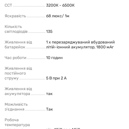
ССТ
3200К - 6500К
Яскравість
68 люкс/ 1м
Кількість
світлодіодів
135
Живлення від
1 x перезаряджуваний вбудований
батарейок
літій-іонний акумулятор, 1800 мАг
Час роботи
10 годин
Живлення від
постійного
струму
5 В при 2 А
Живлення від
акумулятора
так
Можливість
з'єднання
Так
Робоча
температура