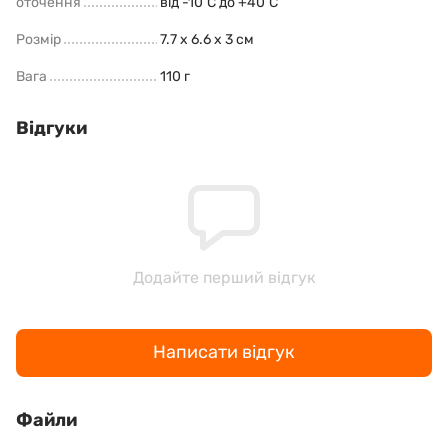
оточення
від -10˚C до +40˚C
Розмір
7.7 x 6.6 x 3 см
Вага
110 г
Відгуки
Додайте перший відгук
Написати відгук
Файли