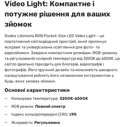
Video Light: Компактне і
потужне рішення для ваших
зйомок
Godox Litemons RGB Pocket-Size LED Video Light – це
портативний світлодіодний пристрій, який пропонує
яскраве та універсальне освітлення для фото- та
відеозйомки. Завдяки компактним розмірам, RGB-режиму
та регульованій колірній температурі від 3200K до 6500K, це
світло ідеально підходить для блогерів, відеографів і
фотографів. Його зручний дизайн та можливість швидкого
налаштування роблять його незамінним інструментом у
будь-яких умовах зйомки.
Основні характеристики
Кольорова температура:
3200K-6500K
RGB режим:
Повний спектр
Індекс кольоропередачі (CRI):
≥95
Яскравість:
Регульована