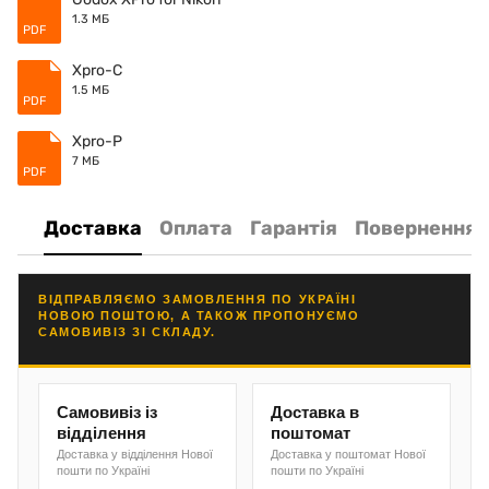
1.3 МБ
PDF
Xpro-C
1.5 МБ
PDF
Xpro-P
7 МБ
PDF
Доставка
Оплата
Гарантія
Повернення
ВІДПРАВЛЯЄМО ЗАМОВЛЕННЯ ПО УКРАЇНІ
НОВОЮ ПОШТОЮ, А ТАКОЖ ПРОПОНУЄМО
САМОВИВІЗ ЗІ СКЛАДУ.
Самовивіз із
Доставка в
відділення
поштомат
Доставка у відділення Нової
Доставка у поштомат Нової
пошти по Україні
пошти по Україні