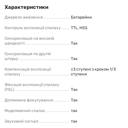
Характеристики
Джерело живлення
Батарейки
Контроль експозиції спалаху
TTL, HSS
Синхронізація на високій
швидкості
Так
Синхронізація по другій
шторці
Так
Компенсація експозиції
±3 ступені з кроком 1/3
спалаху
ступеня
Фіксація експозиції спалаху
(FEL)
Так
Допоміжне фокусування
Так
Моделюючий спалах
так
Звуковий сигнал
так