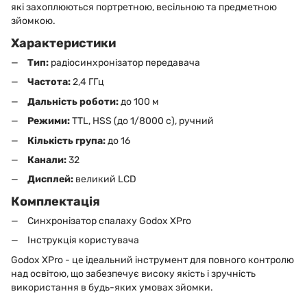
які захоплюються портретною, весільною та предметною
зйомкою.
Характеристики
Тип:
радіосинхронізатор передавача
Частота:
2,4 ГГц
Дальність роботи:
до 100 м
Режими:
TTL, HSS (до 1/8000 с), ручний
Кількість група:
до 16
Канали:
32
Дисплей:
великий LCD
Комплектація
Синхронізатор спалаху Godox XPro
Інструкція користувача
Godox XPro - це ідеальний інструмент для повного контролю
над освітою, що забезпечує високу якість і зручність
використання в будь-яких умовах зйомки.