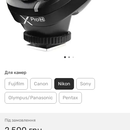
Для камер
Fujifilm
Canon
Nikon
Sony
Olympus/Panasonic
Pentax
Під замовлення