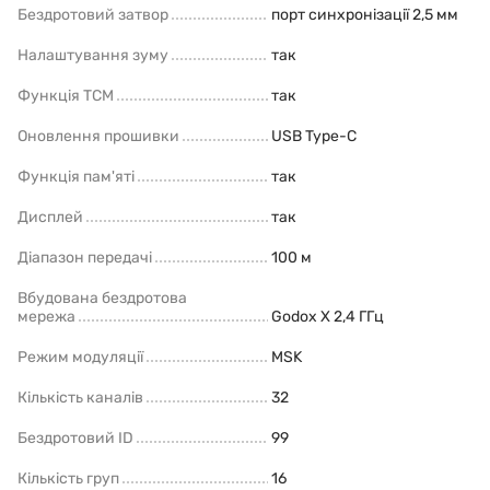
Бездротовий затвор
порт синхронізації 2,5 мм
Налаштування зуму
так
Функція TCM
так
Оновлення прошивки
USB Type-C
Функція пам'яті
так
Дисплей
так
Діапазон передачі
100 м
Вбудована бездротова
мережа
Godox X 2,4 ГГц
Режим модуляції
MSK
Кількість каналів
32
Бездротовий ID
99
Кількість груп
16