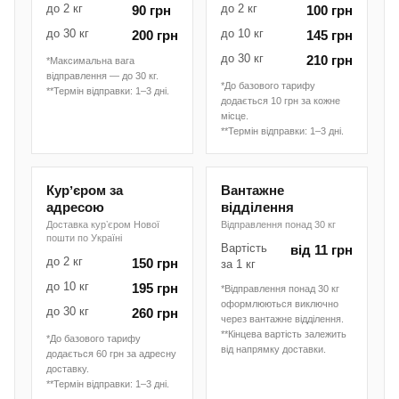
до 2 кг
до 2 кг
90 грн
100 грн
до 30 кг
до 10 кг
200 грн
145 грн
до 30 кг
210 грн
*Максимальна вага
відправлення — до 30 кг.
*До базового тарифу
**Термін відправки: 1–3 дні.
додається 10 грн за кожне
місце.
**Термін відправки: 1–3 дні.
Курʼєром за
Вантажне
адресою
відділення
Доставка курʼєром Нової
Відправлення понад 30 кг
пошти по Україні
Вартість
від 11 грн
до 2 кг
150 грн
за 1 кг
до 10 кг
195 грн
*Відправлення понад 30 кг
оформлюються виключно
до 30 кг
260 грн
через вантажне відділення.
**Кінцева вартість залежить
*До базового тарифу
від напрямку доставки.
додається 60 грн за адресну
доставку.
**Термін відправки: 1–3 дні.