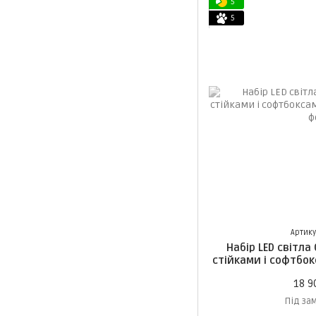
5
5
Артику
Набір LED світла
стійками і софтбокс
18 9
Під за