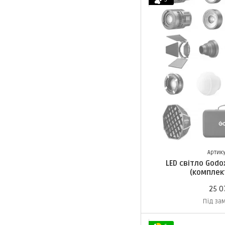
Артику
LED світло Godox
(комплек
25 0
Під за