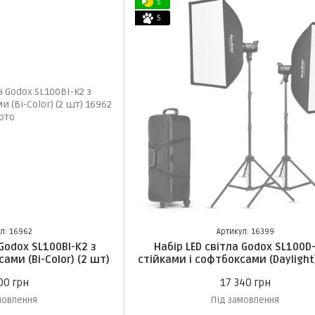
5
5
л: 16962
Артикул: 16399
 Godox SL100BI-K2 з
Набір LED світла Godox SL100D-
ами (Bi-Color) (2 шт)
стійками і софтбоксами (Daylight)
00 грн
17 340 грн
мовлення
Під замовлення