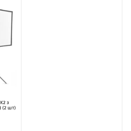
K2 з
 (2 шт)