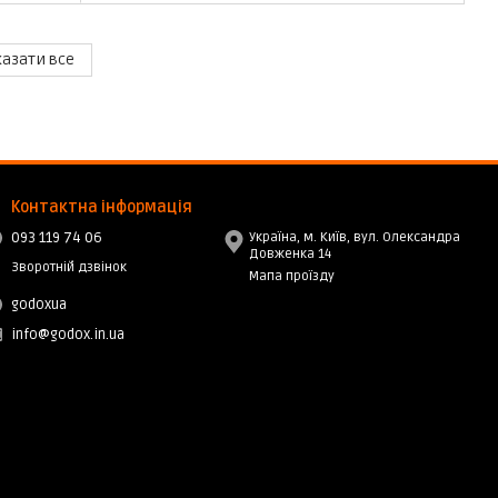
азати все
Контактна інформація
093 119 74 06
Україна, м. Київ, вул. Олександра
Довженка 14
Зворотній дзвінок
Мапа проїзду
godoxua
info@godox.in.ua