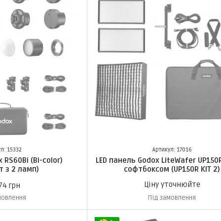
л: 15332
Артикул: 17016
 RS60Bi (Bi-color)
LED панель Godox LiteWafer UP150
т з 2 ламп)
софтбоксом (UP150R KIT 2)
Ціну уточнюйте
74 грн
мовлення
Під замовлення