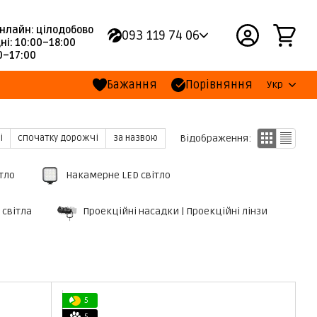
нлайн: цілодобово
093 119 74 06
ні: 10:00–18:00
00–17:00
Бажання
Порівняння
Укр
Відображення:
і
спочатку дорожчі
за назвою
ітло
Накамерне LED світло
 світла
Проекційні насадки | Проекційні лінзи
5
5