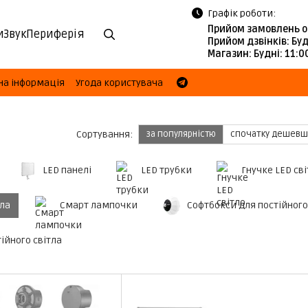
Графік роботи:
Прийом замовлень о
и
Звук
Периферія
Прийом дзвінків:
Буд
Магазин:
Будні: 11:
на інформація
Угода користувача
Сортування:
за популярністю
спочатку дешевш
LED панелі
LED трубки
Гнучке LED св
тла
Смарт лампочки
Софтбокси для постійного
ійного світла