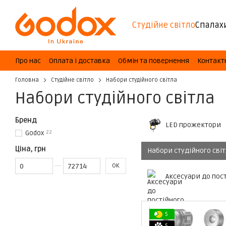
Перейти до основного контенту
Студійне світло
Спалах
Про нас
Оплата і доставка
Обмін та повернення
Контакт
Головна
Студійне світло
Набори студійного світла
Набори студійного світла
Бренд
LED прожектори
Godox
22
Ціна, грн
Набори студійного сві
Від Ціна, грн
До Ціна, грн
ОК
Аксесуари до пост
5
5