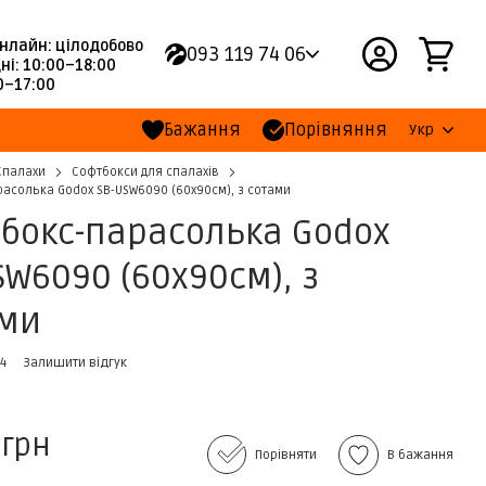
нлайн: цілодобово
093 119 74 06
ні: 10:00–18:00
00–17:00
Бажання
Порівняння
Укр
Спалахи
Софтбокси для спалахів
асолька Godox SB-USW6090 (60x90см), з сотами
бокс-парасолька Godox
SW6090 (60x90см), з
ами
84
Залишити відгук
 грн
Порівняти
В бажання