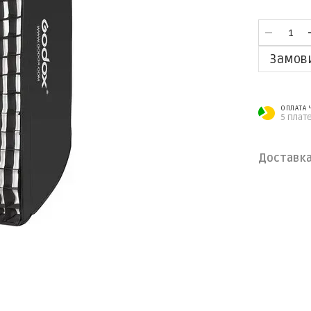
Замов
ОПЛАТА
5 плат
Доставк