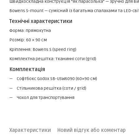
Швидкоскладна конструкція “як парасолька” — зручно для виї
Bowens S-mount — сумісний із багатьма спалахами та LED-св
Технічні характеристики
Форма: прямокутна
Розмір: 60 × 90 см
Кріплення: Bowens S (speed ring)
Комплектна решітка: тканинні соти (grid)
Комплектація
Софтбокс Godox SB-USW6090 (60×90 см)
Стільникова решітка (соти / grid)
Чохол для транспортування
Характеристики
Новий відгук або коментар