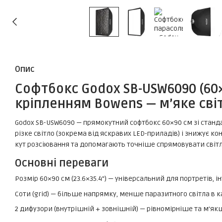
Опис
Софтбокс Godox SB-USW6090 (60×
кріпленням Bowens — м’яке сві
Godox SB-USW6090 — прямокутний софтбокс 60×90 см зі стан
різке світло (зокрема від яскравих LED-приладів) і знижує кон
кут розсіювання та допомагають точніше спрямовувати світл
Основні переваги
Розмір 60×90 см (23.6×35.4") — універсальний для портретів, 
Соти (grid) — більше напрямку, менше паразитного світла в к
2 дифузори (внутрішній + зовнішній) — рівномірніше та м’як