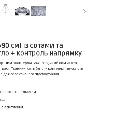
90 см) із сотами та
тло + контроль напрямку
дартним адаптером Bowens S, який пом’якшує
траст. Тканинні соти (grid) у комплекті звужують
о для селективного підсвічування.
інтерв’ю та предметки.
адрі.
ше освітлення.