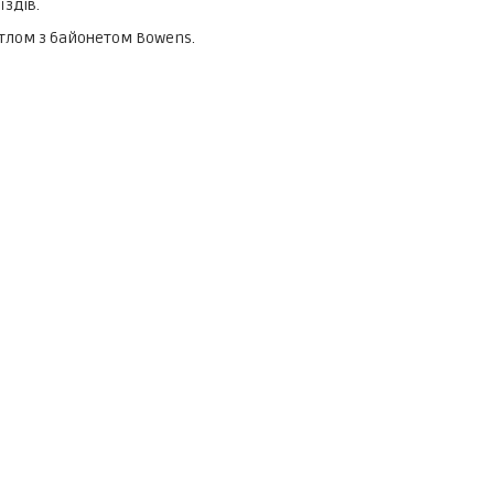
здів.
ітлом з байонетом Bowens.