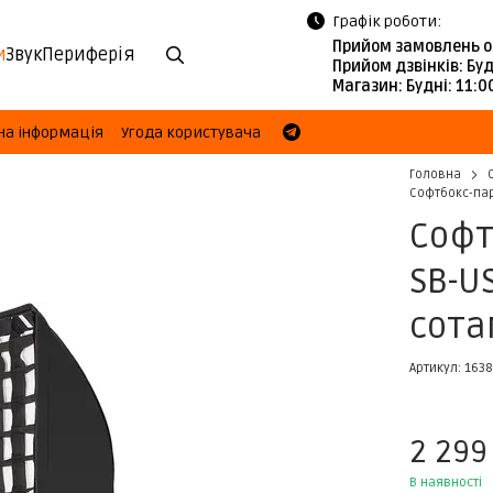
Графік роботи:
Прийом замовлень о
и
Звук
Периферія
Прийом дзвінків:
Буд
Магазин:
Будні: 11:
на інформація
Угода користувача
Головна
Софтбокс-пар
Софт
SB-U
сот
Артикул: 163
2 299
В наявності